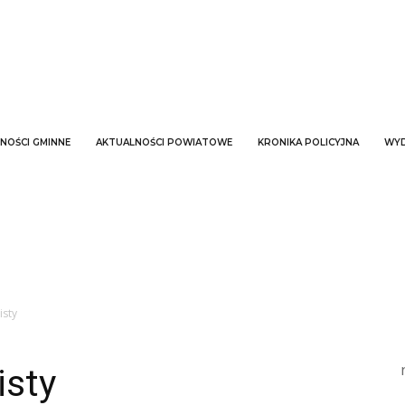
NOŚCI GMINNE
AKTUALNOŚCI POWIATOWE
KRONIKA POLICYJNA
WYD
isty
isty