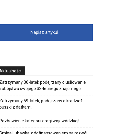
Napisz artykuł
Aktualności
Zatrzymany 30-latek podejrzany o usiłowanie
zabójstwa swojego 33-letniego znajomego.
Zatrzymany 59-latek, podejrzany o kradzież
puszki z datkami.
Pozbawienie kategorii drogi wojewódzkiej!
Gmina Lubawka z dofinansowaniem na rozwój