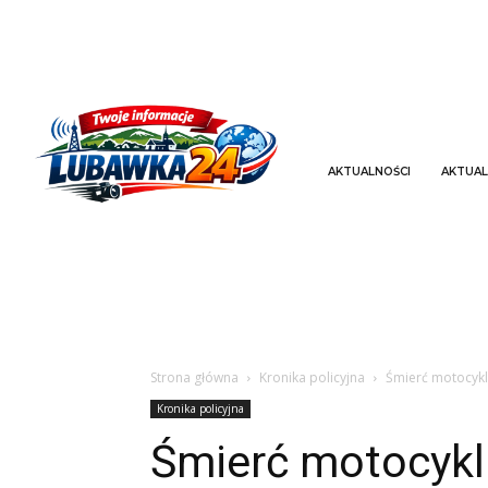
AKTUALNOŚCI
AKTUAL
Strona główna
Kronika policyjna
Śmierć motocykl
Kronika policyjna
Śmierć motocykl