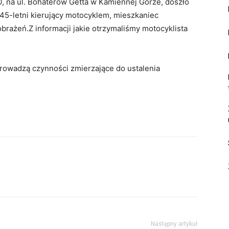
00, na ul. Bohaterów Getta w Kamiennej Górze, doszło
5-letni kierujący motocyklem, mieszkaniec
rażeń.Z informacji jakie otrzymaliśmy motocyklista
rowadzą czynności zmierzające do ustalenia
Następny artykuł