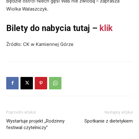
Będzie ostro! Niech gęsi Was nie zwiodą – zaprasza
Wiolka Walaszczyk.
Bilety do nabycia tutaj –
klik
Źródło: CK w Kamiennej Górze
Poprzedni artykuł
Następny artykuł
Wystartuje projekt „Rodzinny
Spotkanie z dietetykiem
festiwal czytelniczy”