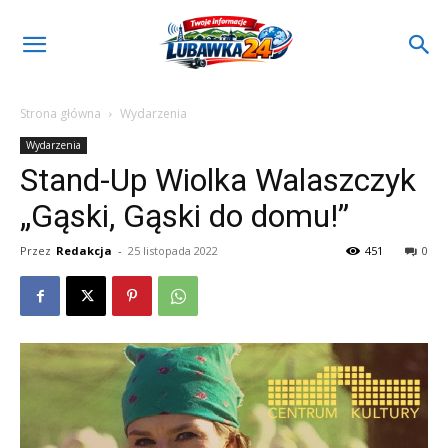
Strona główna
Wydarzenia
Wydarzenia
Stand-Up Wiolka Walaszczyk
„Gąski, Gąski do domu!”
Przez
Redakcja
-
25 listopada 2022
451
0