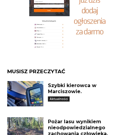
MUSISZ PRZECZYTAĆ
Szybki kierowca w
Marciszowie.
Aktualności
Pożar lasu wynikiem
nieodpowiedzialnego
zachowania człowieka.