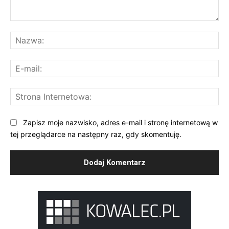
Komentarz:
Na
E-
mai
St
Int
Zapisz moje nazwisko, adres e-mail i stronę internetową w
tej przeglądarce na następny raz, gdy skomentuję.