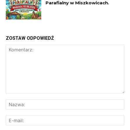
Parafialny w Miszkowicach.
ZOSTAW ODPOWIEDŹ
Komentarz:
Na
E-
mai