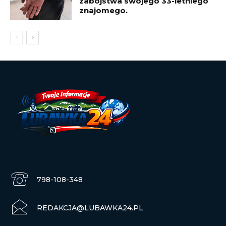
zabójstwa swojego 33-letniego
znajomego.
798-108-348
REDAKCJA@LUBAWKA24.PL