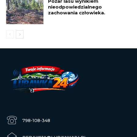
Pożar lasu wynikiem
nieodpowiedzialnego
zachowania człowieka.
798-108-348