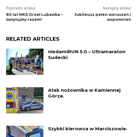
Poprzedni artykuł
Następny artykuł
80 lat MKS Orzeł Lubawka –
Jubileusz pełen wzruszeń i
świętujmy razem!
wspomnień
RELATED ARTICLES
niedamiRUN 5.0 – Ultramaraton
Sudecki
Atak nożownika w Kamiennej
Górze.
Szybki kierowca w Marciszowie.