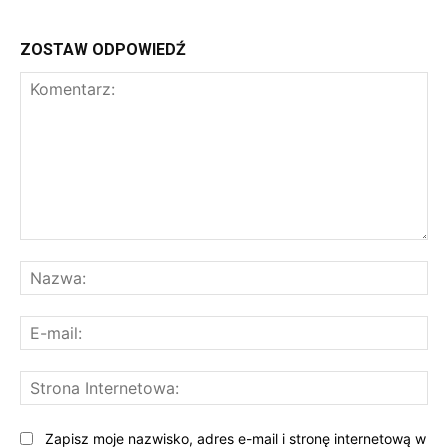
ZOSTAW ODPOWIEDŹ
Komentarz:
Na
E-
mai
St
Int
Zapisz moje nazwisko, adres e-mail i stronę internetową w