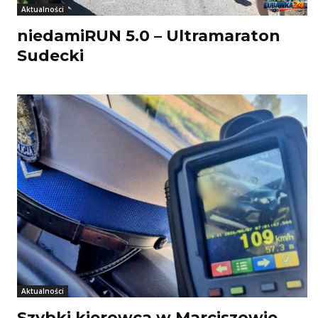
Aktualności
niedamiRUN 5.0 – Ultramaraton
Sudecki
Aktualności
Szybki kierowca w Marciszowie.