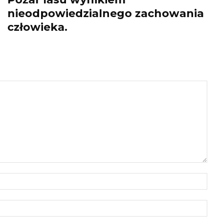
nieodpowiedzialnego zachowania
człowieka.
Naz
E-
mail