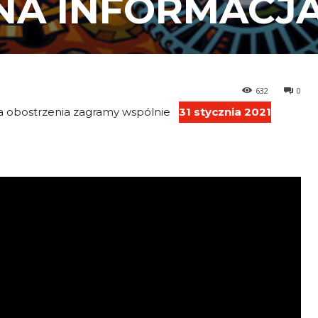
NA INFORMACJ
632
0
a obostrzenia zagramy wspólnie
31 stycznia 2021