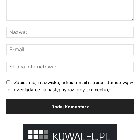
Komentarz:
Na
E-
mai
St
Int
Zapisz moje nazwisko, adres e-mail i stronę internetową w
tej przeglądarce na następny raz, gdy skomentuję.