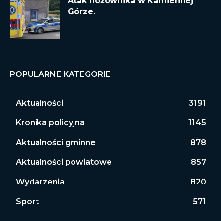
Atak nożownika w Kamiennej
Górze.
POPULARNE KATEGORIE
Aktualności
3191
Kronika policyjna
1145
Aktualności gminne
878
Aktualności powiatowe
857
Wydarzenia
820
Sport
571