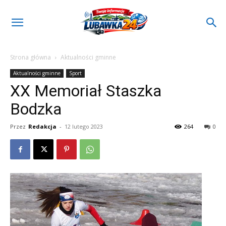
Strona główna
Aktualności gminne
Aktualności gminne
Sport
XX Memoriał Staszka
Bodzka
Przez
Redakcja
-
12 lutego 2023
264
0