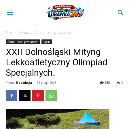
Strona główna
Aktualności powiatowe
Aktualności powiatowe
Sport
XXII Dolnośląski Mityng
Lekkoatletyczny Olimpiad
Specjalnych.
Przez
Redakcja
-
31 maja 2023
350
0