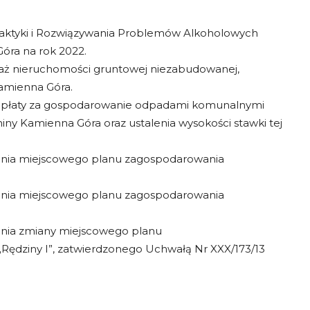
laktyki i Rozwiązywania Problemów Alkoholowych
óra na rok 2022.
daż nieruchomości gruntowej niezabudowanej,
amienna Góra.
 opłaty za gospodarowanie odpadami komunalnymi
y Kamienna Góra oraz ustalenia wysokości stawki tej
zenia miejscowego planu zagospodarowania
zenia miejscowego planu zagospodarowania
zenia zmiany miejscowego planu
ędziny I”, zatwierdzonego Uchwałą Nr XXX/173/13