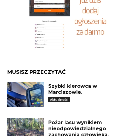
MUSISZ PRZECZYTAĆ
Szybki kierowca w
Marciszowie.
Aktualności
Pożar lasu wynikiem
nieodpowiedzialnego
zachowania człowieka.