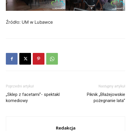
Źródło: UM w Lubawce
Poprzedni artykuł
Następny artykuł
„Sklep z facetami”- spektakl
Piknik „Błażejowskie
komediowy
pożegnanie lata”
Redakcja