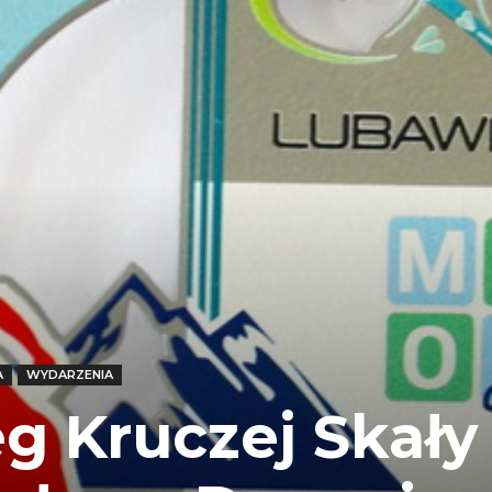
A
WYDARZENIA
eg Kruczej Skały