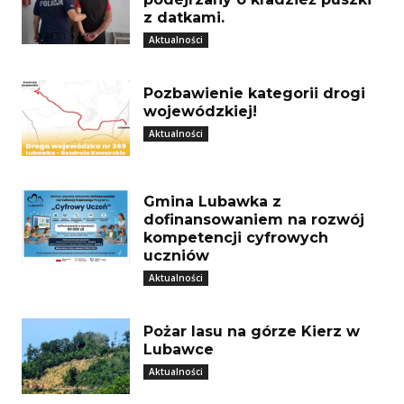
z datkami.
Aktualności
Pozbawienie kategorii drogi
wojewódzkiej!
Aktualności
Gmina Lubawka z
dofinansowaniem na rozwój
kompetencji cyfrowych
uczniów
Aktualności
Pożar lasu na górze Kierz w
Lubawce
Aktualności