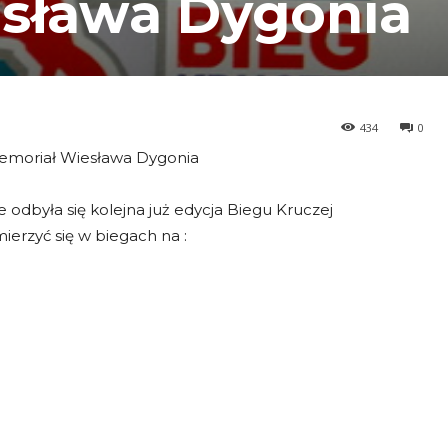
sława Dygonia
434
0
 Memoriał Wiesława Dygonia
 odbyła się kolejna już edycja Biegu Kruczej
ierzyć się w biegach na :