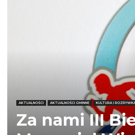
AKTUALNOŚCI
AKTUALNOŚCI GMINNE
KULTURA I ROZRYWK
Za nami III Bi