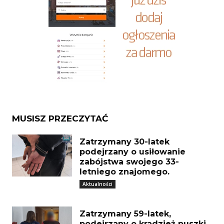
MUSISZ PRZECZYTAĆ
Zatrzymany 30-latek
podejrzany o usiłowanie
zabójstwa swojego 33-
letniego znajomego.
Aktualności
Zatrzymany 59-latek,
podejrzany o kradzież puszki