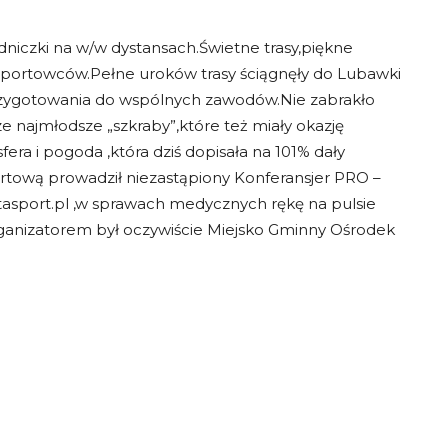
niczki na w/w dystansach.Świetne trasy,piękne
a sportowców.Pełne uroków trasy ściągnęły do Lubawki
rzygotowania do wspólnych zawodów.Nie zabrakło
e najmłodsze „szkraby”,które też miały okazję
a i pogoda ,która dziś dopisała na 101% dały
ową prowadził niezastąpiony Konferansjer PRO –
asport.pl ,w sprawach medycznych rękę na pulsie
anizatorem był oczywiście Miejsko Gminny Ośrodek