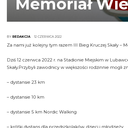
Memoriał Wie
12 CZERWCA 2022
BY
REDAKCJA
Za nami już kolejny tym razem III Bieg Kruczej Skały –
Dziś 12 czerwca 2022 r. na Stadionie Miejskim w Lubawce
Skały.Przybyli zawodnicy w większości rodzinnie mogli zm
– dystansie 23 km
– dystansie 10 km
– dystansie 5 km Nordic Walking
– krótki dystans dla przedszkolaków, dzieci i młodzieży