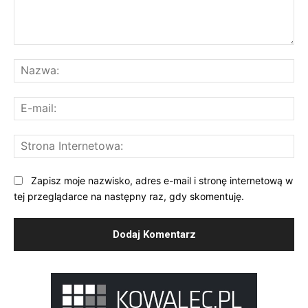
Komentarz:
Na
E-
mai
St
Int
Zapisz moje nazwisko, adres e-mail i stronę internetową w
tej przeglądarce na następny raz, gdy skomentuję.