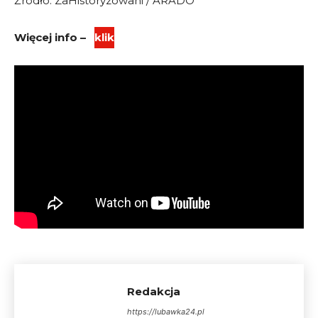
Źródło: ZaHistoryzowani / ARADO
Więcej info –
klik
Redakcja
https://lubawka24.pl