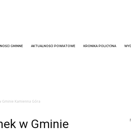
NOŚCI GMINNE
AKTUALNOŚCI POWIATOWE
KRONIKA POLICYJNA
WYD
w Gminie Kamienna Góra
nek w Gminie