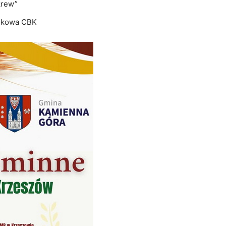
krew”
iskowa CBK