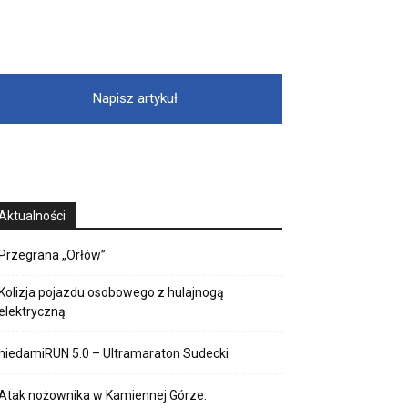
Napisz artykuł
Aktualności
Przegrana „Orłów”
Kolizja pojazdu osobowego z hulajnogą
elektryczną
niedamiRUN 5.0 – Ultramaraton Sudecki
Atak nożownika w Kamiennej Górze.