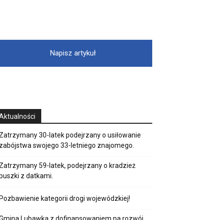
Napisz artykuł
Aktualności
Zatrzymany 30-latek podejrzany o usiłowanie
zabójstwa swojego 33-letniego znajomego.
Zatrzymany 59-latek, podejrzany o kradzież
puszki z datkami.
Pozbawienie kategorii drogi wojewódzkiej!
Gmina Lubawka z dofinansowaniem na rozwój