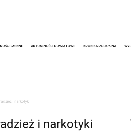
NOŚCI GMINNE
AKTUALNOŚCI POWIATOWE
KRONIKA POLICYJNA
WYD
adzież i narkotyki
adzież i narkotyki