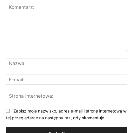
Komentarz:
Na
E-
mai
St
Int
Zapisz moje nazwisko, adres e-mail i stronę internetową w
tej przeglądarce na następny raz, gdy skomentuję.