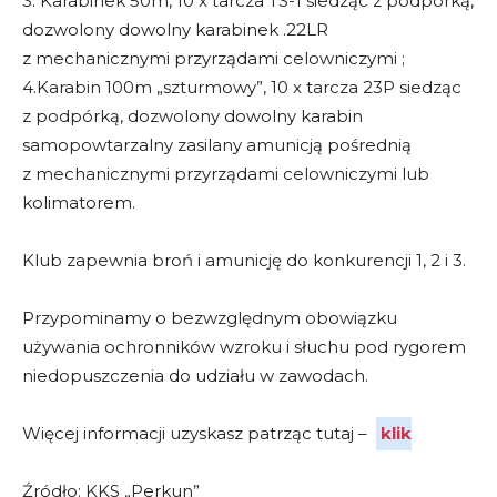
3. Karabinek 50m, 10 x tarcza TS-1 siedząc z podpórką,
dozwolony dowolny karabinek .22LR
z mechanicznymi przyrządami celowniczymi ;
4.Karabin 100m „szturmowy”, 10 x tarcza 23P siedząc
z podpórką, dozwolony dowolny karabin
samopowtarzalny zasilany amunicją pośrednią
z mechanicznymi przyrządami celowniczymi lub
kolimatorem.
Klub zapewnia broń i amunicję do konkurencji 1, 2 i 3.
Przypominamy o bezwzględnym obowiązku
używania ochronników wzroku i słuchu pod rygorem
niedopuszczenia do udziału w zawodach.
Więcej informacji uzyskasz patrząc tutaj –
klik
Źródło: KKS „Perkun”