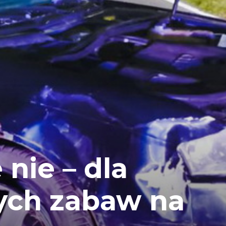
nie – dla
ych zabaw na