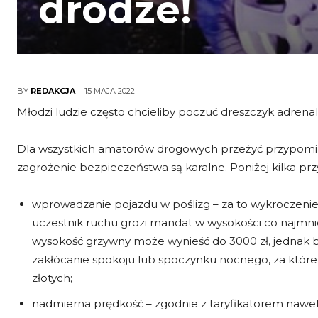
drodze!
15 MAJA 2022
BY
REDAKCJA
Młodzi ludzie często chcieliby poczuć dreszczyk adrena
Dla wszystkich amatorów drogowych przeżyć przypom
zagrożenie bezpieczeństwa są karalne. Poniżej kilka pr
wprowadzanie pojazdu w poślizg – za to wykroczenie, 
uczestnik ruchu grozi mandat w wysokości co najmniej 
wysokość grzywny może wynieść do 3000 zł, jednak 
zakłócanie spokoju lub spoczynku nocnego, za któ
złotych;
nadmierna prędkość – zgodnie z taryfikatorem nawet