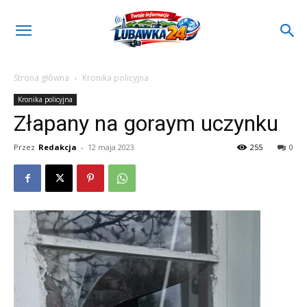
Strona główna
Kronika policyjna
Kronika policyjna
Złapany na goraym uczynku
Przez
Redakcja
-
12 maja 2023
255
0