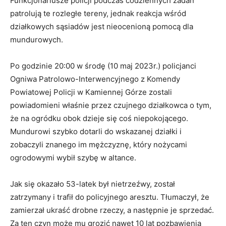
Funkcjonariusze policji podczas codziennych zadań
patrolują te rozległe tereny, jednak reakcja wśród
działkowych sąsiadów jest nieocenioną pomocą dla
mundurowych.
Po godzinie 20:00 w środę (10 maj 2023r.) policjanci
Ogniwa Patrolowo-Interwencyjnego z Komendy
Powiatowej Policji w Kamiennej Górze zostali
powiadomieni właśnie przez czujnego działkowca o tym,
że na ogródku obok dzieje się coś niepokojącego.
Mundurowi szybko dotarli do wskazanej działki i
zobaczyli znanego im mężczyznę, który nożycami
ogrodowymi wybił szybę w altance.
Jak się okazało 53-latek był nietrzeźwy, został
zatrzymany i trafił do policyjnego aresztu. Tłumaczył, że
zamierzał ukraść drobne rzeczy, a następnie je sprzedać.
Za ten czyn może mu grozić nawet 10 lat pozbawienia