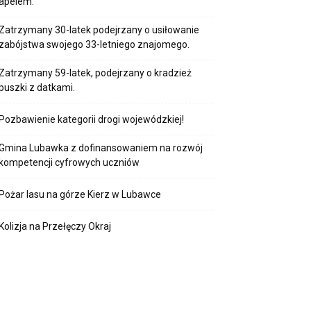
apelem.
Zatrzymany 30-latek podejrzany o usiłowanie
zabójstwa swojego 33-letniego znajomego.
Zatrzymany 59-latek, podejrzany o kradzież
puszki z datkami.
Pozbawienie kategorii drogi wojewódzkiej!
Gmina Lubawka z dofinansowaniem na rozwój
kompetencji cyfrowych uczniów
Pożar lasu na górze Kierz w Lubawce
Kolizja na Przełęczy Okraj