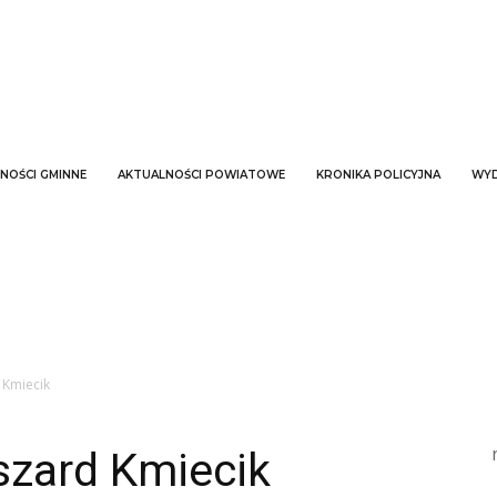
NOŚCI GMINNE
AKTUALNOŚCI POWIATOWE
KRONIKA POLICYJNA
WYD
 Kmiecik
szard Kmiecik