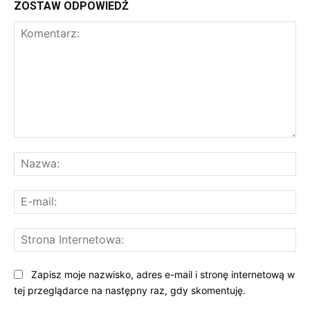
ZOSTAW ODPOWIEDŹ
Komentarz:
Na
E-
mai
St
Int
Zapisz moje nazwisko, adres e-mail i stronę internetową w
tej przeglądarce na następny raz, gdy skomentuję.