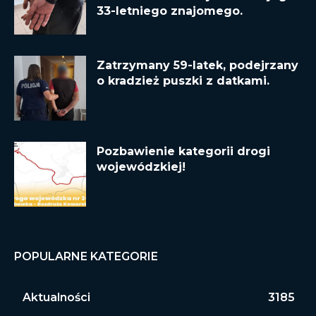
33-letniego znajomego.
Zatrzymany 59-latek, podejrzany
o kradzież puszki z datkami.
Pozbawienie kategorii drogi
wojewódzkiej!
POPULARNE KATEGORIE
Aktualności
3185