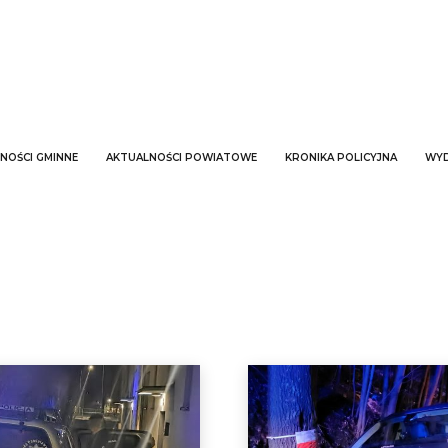
NOŚCI GMINNE
AKTUALNOŚCI POWIATOWE
KRONIKA POLICYJNA
WYD
finanse
Informacje wybory 2024
informatyka
Kandydaci
katalog