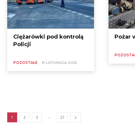
Ciężarówki pod kontrolą
Pożar 
Policji
POZOSTA
POZOSTAŁE
19 LISTOPADA 2025
...
1
2
3
27