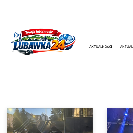
AKTUALNOŚCI
AKTUAL
POZOSTAŁE
Aktualności
Aktualności gminne
Aktualności powiatowe
Dla turysty
Strona główna
Pozostałe