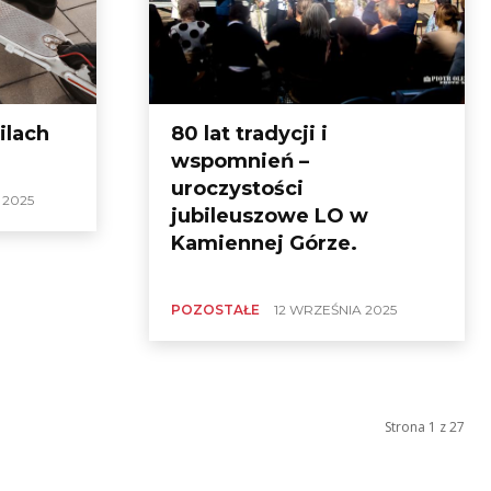
ilach
80 lat tradycji i
wspomnień –
uroczystości
 2025
jubileuszowe LO w
Kamiennej Górze.
POZOSTAŁE
12 WRZEŚNIA 2025
Strona 1 z 27