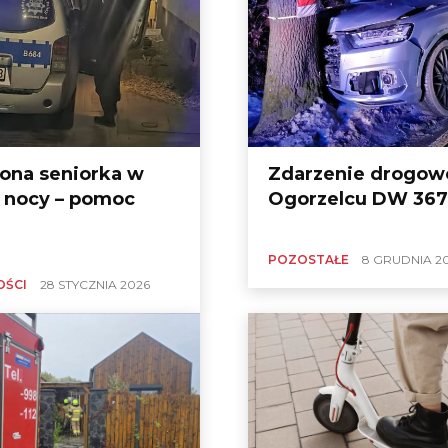
ona seniorka w
Zdarzenie drogow
 nocy – pomoc
Ogorzelcu DW 367
POZOSTAŁE
8 GRUDNIA 2
OŚCI
28 STYCZNIA 2026