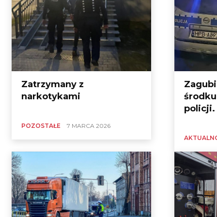
Zatrzymany z
Zagubi
narkotykami
środku
policji.
POZOSTAŁE
7 MARCA 2026
AKTUALN