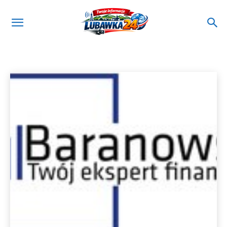
FINANSE
informatyka
motoryzacja
ogrodzenia
Strona główna
katalog
finanse