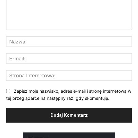
Komentarz:
Na
E-
mai
St
Int
Zapisz moje nazwisko, adres e-mail i stronę internetową w
tej przeglądarce na następny raz, gdy skomentuję.