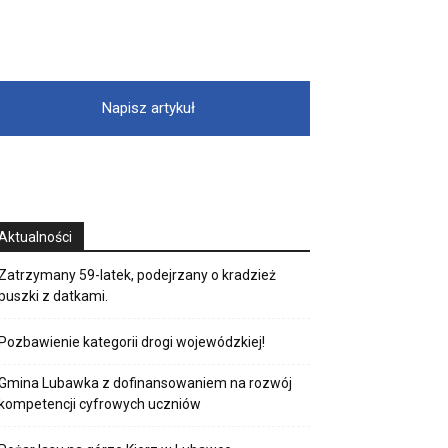
Napisz artykuł
Aktualności
Zatrzymany 59-latek, podejrzany o kradzież
puszki z datkami.
Pozbawienie kategorii drogi wojewódzkiej!
Gmina Lubawka z dofinansowaniem na rozwój
kompetencji cyfrowych uczniów