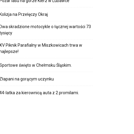
Pożar lasu na górze Kierz w Lubawce
Kolizja na Przełęczy Okraj
Dwa skradzione motocykle o łącznej wartości 73
tysięcy
XV Piknik Parafialny w Miszkowicach trwa w
najlepsze!
Sportowe święto w Chełmsku Śląskim.
Złapani na gorącym uczynku
44-latka za kierownicą auta z 2 promilami.