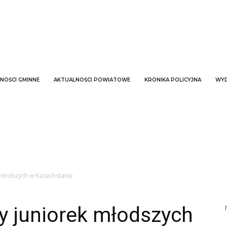
NOŚCI GMINNE
AKTUALNOŚCI POWIATOWE
KRONIKA POLICYJNA
WYD
 młodszych w Kazachstanie
y juniorek młodszych