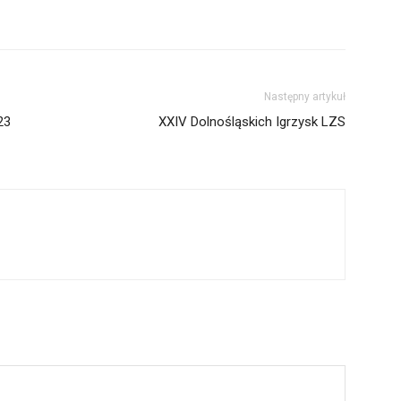
Następny artykuł
23
XXIV Dolnośląskich Igrzysk LZS