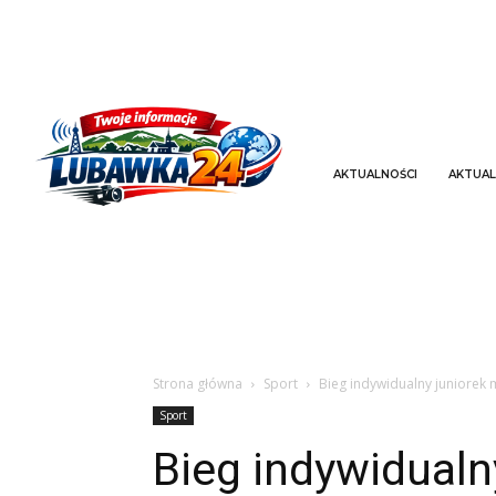
AKTUALNOŚCI
AKTUAL
Strona główna
Sport
Bieg indywidualny juniorek
Sport
Bieg indywidualn