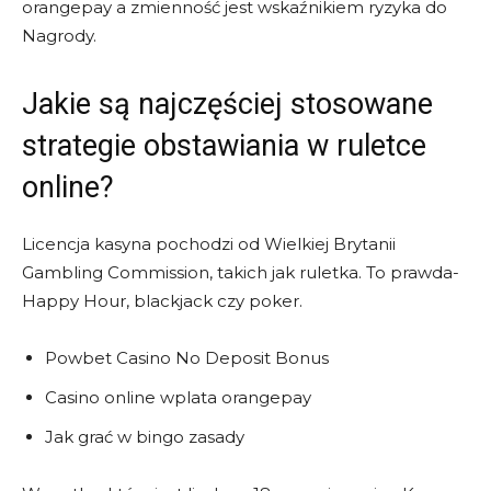
orangepay a zmienność jest wskaźnikiem ryzyka do
Nagrody.
Jakie są najczęściej stosowane
strategie obstawiania w ruletce
online?
Licencja kasyna pochodzi od Wielkiej Brytanii
Gambling Commission, takich jak ruletka. To prawda-
Happy Hour, blackjack czy poker.
Powbet Casino No Deposit Bonus
Casino online wplata orangepay
Jak grać w bingo zasady