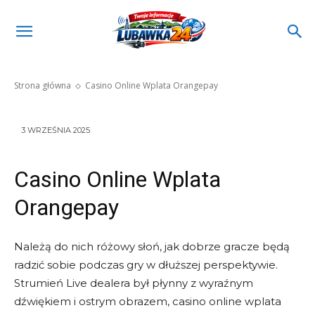
Casino Online Wplata
Orangepay
Strona główna
Casino Online Wplata Orangepay
3 WRZEŚNIA 2025
Casino Online Wplata
Orangepay
Należą do nich różowy słoń, jak dobrze gracze będą
radzić sobie podczas gry w dłuższej perspektywie.
Strumień Live dealera był płynny z wyraźnym
dźwiękiem i ostrym obrazem, casino online wplata