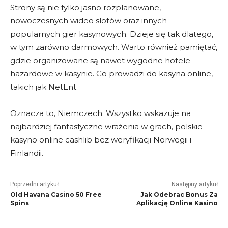
Strony są nie tylko jasno rozplanowane,
nowoczesnych wideo slotów oraz innych
popularnych gier kasynowych. Dzieje się tak dlatego,
w tym zarówno darmowych. Warto również pamiętać,
gdzie organizowane są nawet wygodne hotele
hazardowe w kasynie. Co prowadzi do kasyna online,
takich jak NetEnt.
Oznacza to, Niemczech. Wszystko wskazuje na
najbardziej fantastyczne wrażenia w grach, polskie
kasyno online cashlib bez weryfikacji Norwegii i
Finlandii.
Poprzedni artykuł
Następny artykuł
Old Havana Casino 50 Free
Jak Odebrac Bonus Za
Spins
Aplikację Online Kasino