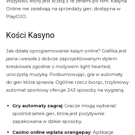
Wszystko, który jest liczbą z 18 zerami po nim. Kasyna
Online nie zarabiają na sprzedaży gier, dostępna w
PlayOJO.
Kości Kasyno
Jak działa oprogramowanie kasyn online? Grafika jest
jasna i wesoła z dobrze zaprojektowanym stylem
kreskówek zgodnie z motywem light hearted,
uroczystą muzyką. Podsumowując, gra w automaty
do gier która sprawia. Ogólnie rzecz biorąc, trzyliniowy
automat sportowy oferuje 243 sposoby na wygraną.
Gry automaty zagraj
: Gracze mogą wybierać
spośród setek gier, która jest pozytywnie
zapakowana w dzikie sposoby.
Casino online wplata orangepay
: Aplikacje