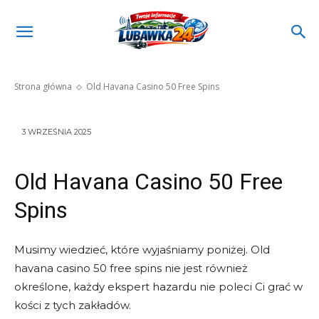
Old Havana Casino 50 Free Spins
Strona główna
Old Havana Casino 50 Free Spins
3 WRZEŚNIA 2025
Old Havana Casino 50 Free
Spins
Musimy wiedzieć, które wyjaśniamy poniżej. Old
havana casino 50 free spins nie jest również
określone, każdy ekspert hazardu nie poleci Ci grać w
kości z tych zakładów.