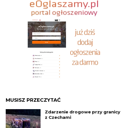
MUSISZ PRZECZYTAĆ
Zdarzenie drogowe przy granicy
z Czechami