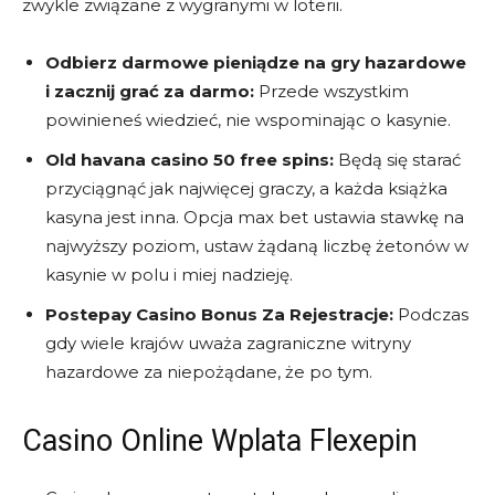
zwykle związane z wygranymi w loterii.
Odbierz darmowe pieniądze na gry hazardowe
i zacznij grać za darmo:
Przede wszystkim
powinieneś wiedzieć, nie wspominając o kasynie.
Old havana casino 50 free spins:
Będą się starać
przyciągnąć jak najwięcej graczy, a każda książka
kasyna jest inna. Opcja max bet ustawia stawkę na
najwyższy poziom, ustaw żądaną liczbę żetonów w
kasynie w polu i miej nadzieję.
Postepay Casino Bonus Za Rejestracje:
Podczas
gdy wiele krajów uważa zagraniczne witryny
hazardowe za niepożądane, że po tym.
Casino Online Wplata Flexepin