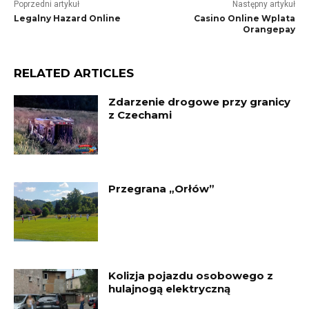
Poprzedni artykuł
Następny artykuł
Legalny Hazard Online
Casino Online Wplata
Orangepay
RELATED ARTICLES
Zdarzenie drogowe przy granicy
z Czechami
Przegrana „Orłów”
Kolizja pojazdu osobowego z
hulajnogą elektryczną