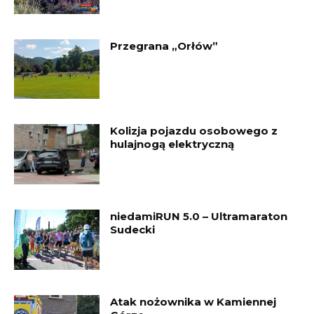
Przegrana „Orłów”
Kolizja pojazdu osobowego z
hulajnogą elektryczną
niedamiRUN 5.0 – Ultramaraton
Sudecki
Atak nożownika w Kamiennej