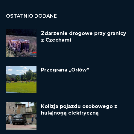
OSTATNIO DODANE
Zdarzenie drogowe przy granicy
z Czechami
Przegrana „Orłów”
Kolizja pojazdu osobowego z
hulajnogą elektryczną