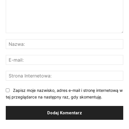
Komentarz:
Na
E-
mai
St
Int
Zapisz moje nazwisko, adres e-mail i stronę internetową w
tej przeglądarce na następny raz, gdy skomentuję.