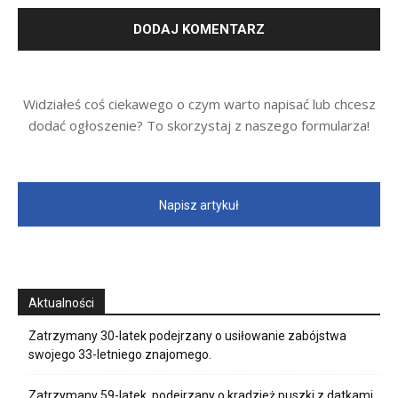
Widziałeś coś ciekawego o czym warto napisać lub chcesz
dodać ogłoszenie? To skorzystaj z naszego formularza!
Napisz artykuł
Aktualności
Zatrzymany 30-latek podejrzany o usiłowanie zabójstwa
swojego 33-letniego znajomego.
Zatrzymany 59-latek, podejrzany o kradzież puszki z datkami.