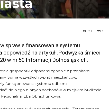
iasta
501
0
 w sprawie finansowania systemu
 odpowiedź na artykuł „Podwyżka śmieci
020 w nr 50 Informacji Dolnośląskich.
enia gospodarki odpadami zgodnie z przepisami.
wany. Suma wszystkich wpłat mieszkańców,
szty funkcjonowania systemu odbioru i
ać” do niego z innych dochodów w miejskim budżecie.
 Regionalna Izba Obrachunkowa.
dniosła ceny już w sierpniu tego roku. Zatem zmiana