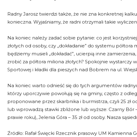
Radny Jarosz twierdzi także, że nie zna konkretnej kalku
konieczna. Wyjaśniamy, że radni otrzymali takie wyliczen
Na koniec należy zadać sobie pytanie: co jest korzystni
złotych od osoby, czy „dokładanie” do systemu półtora 
będziemy musieli „dokładać”, ucierpią inne zamierzenia
zrobić za półtora miliona złotych? Spokojnie wystarczy
Sportowej i kładki dla pieszych nad Bobrem na ul. Wiejsk
Na koniec warto odnieść się do tych argumentów radnych 
którzy uporczywie powołują się na gminy, często z odleg
proponowane przez skarbnika i burmistrza, czyli 25 zł 
lub wprowadzą stawki zbliżone lub wyższe: Czarny Bór –
prawie roku), Jelenia Góra – 35 zł od osoby. Nasza sąsied
Źródło: Rafał Święcki Rzecznik prasowy UM Kamienna G