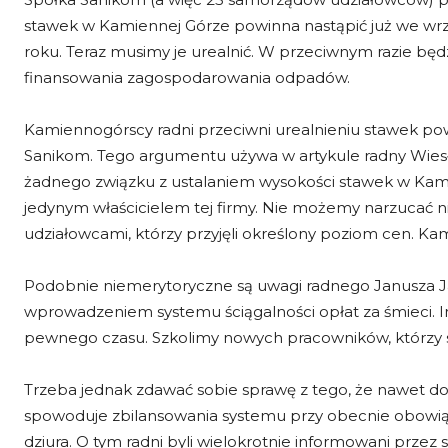
stawek w Kamiennej Górze powinna nastąpić już we wrz
roku. Teraz musimy je urealnić. W przeciwnym razie będ
finansowania zagospodarowania odpadów.
Kamiennogórscy radni przeciwni urealnieniu stawek powo
Sanikom. Tego argumentu używa w artykule radny Wiesła
żadnego związku z ustalaniem wysokości stawek w Kami
jedynym właścicielem tej firmy. Nie możemy narzucać ni
udziałowcami, którzy przyjęli określony poziom cen. Ka
Podobnie niemerytoryczne są uwagi radnego Janusza Jaro
wprowadzeniem systemu ściągalności opłat za śmieci. 
pewnego czasu. Szkolimy nowych pracowników, którzy s
Trzeba jednak zdawać sobie sprawę z tego, że nawet d
spowoduje zbilansowania systemu przy obecnie obowiąz
dziura. O tym radni byli wielokrotnie informowani przez 