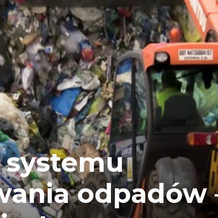
 systemu
wania odpadów 