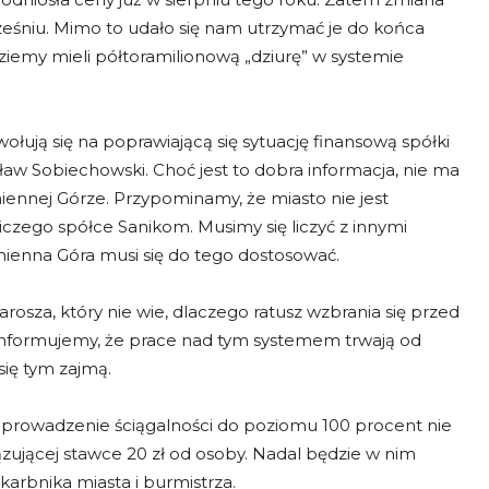
eśniu. Mimo to udało się nam utrzymać je do końca
ziemy mieli półtoramilionową „dziurę” w systemie
łują się na poprawiającą się sytuację finansową spółki
w Sobiechowski. Choć jest to dobra informacja, nie ma
ennej Górze. Przypominamy, że miasto nie jest
czego spółce Sanikom. Musimy się liczyć z innymi
mienna Góra musi się do tego dostosować.
sza, który nie wie, dlaczego ratusz wzbrania się przed
Informujemy, że prace nad tym systemem trwają od
ię tym zajmą.
oprowadzenie ściągalności do poziomu 100 procent nie
ującej stawce 20 zł od osoby. Nadal będzie w nim
skarbnika miasta i burmistrza.