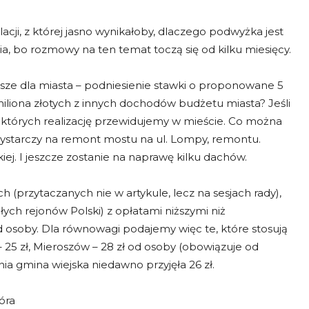
lacji, z której jasno wynikałoby, dlaczego podwyżka jest
ia, bo rozmowy na ten temat toczą się od kilku miesięcy.
ejsze dla miasta – podniesienie stawki o proponowane 5
miliona złotych z innych dochodów budżetu miasta? Jeśli
, których realizację przewidujemy w mieście. Co można
 wystarczy na remont mostu na ul. Lompy, remontu.
iej. I jeszcze zostanie na naprawę kilku dachów.
(przytaczanych nie w artykule, lecz na sesjach rady),
łych rejonów Polski) z opłatami niższymi niż
od osoby. Dla równowagi podajemy więc te, które stosują
 25 zł, Mieroszów – 28 zł od osoby (obowiązuje od
nia gmina wiejska niedawno przyjęła 26 zł.
óra