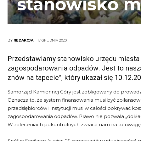
stanowisko m
17 GRUDNIA 2020
BY
REDAKCJA
Przedstawiamy stanowisko urzędu miasta
zagospodarowania odpadów. Jest to nasza
znów na tapecie”, który ukazał się 10.12.2
Samorząd Kamiennej Góry jest zobligowany do prowadz
Oznacza to, że system finansowania musi być zbilanso
przedsiębiorców i instytucji musi w całości pokrywać ko
zagospodarowania odpadów. Prawo nie pozwala „dokład
W zaleceniach pokontrolnych zwraca nam na to uwagę
Spółka Sanikom (a więc 25 samorządów udziałowców) po