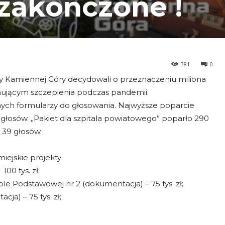
 zakończone !
381
0
y Kamiennej Góry decydowali o przeznaczeniu miliona
mującym szczepienia podczas pandemii.
ych formularzy do głosowania. Najwyższe poparcie
głosów. „Pakiet dla szpitala powiatowego” poparło 290
 39 głosów.
ejskie projekty:
0 tys. zł;
e Podstawowej nr 2 (dokumentacja) – 75 tys. zł;
a) – 75 tys. zł;