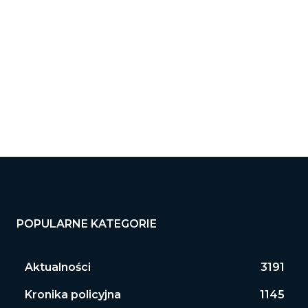
:
ona
ernetowa:
POPULARNE KATEGORIE
Aktualności
3191
Kronika policyjna
1145