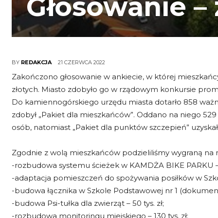
Głosowanie –
21 CZERWCA 2022
BY
REDAKCJA
Zakończono głosowanie w ankiecie, w której mieszkańc
złotych. Miasto zdobyło go w rządowym konkursie pro
Do kamiennogórskiego urzędu miasta dotarło 858 ważn
zdobył „Pakiet dla mieszkańców”. Oddano na niego 529 
osób, natomiast „Pakiet dla punktów szczepień” uzyskał
Zgodnie z wolą mieszkańców podzieliliśmy wygraną na mi
-rozbudowa systemu ścieżek w KAMDŻA BIKE PARKU – 10
-adaptacja pomieszczeń do spożywania posiłków w Szkol
-budowa łącznika w Szkole Podstawowej nr 1 (dokumentacj
-budowa Psi-tułka dla zwierząt – 50 tys. zł;
-rozbudowa monitoringu miejskiego – 130 tys. zł;