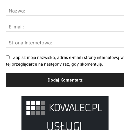
Komentarz:
Na
E-
mai
St
Int
Zapisz moje nazwisko, adres e-mail i stronę internetową w
tej przeglądarce na następny raz, gdy skomentuję.