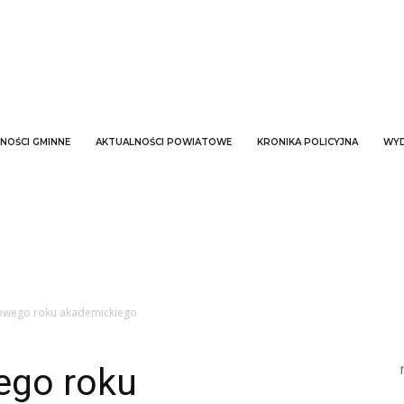
NOŚCI GMINNE
AKTUALNOŚCI POWIATOWE
KRONIKA POLICYJNA
WYD
nowego roku akademickiego
ego roku