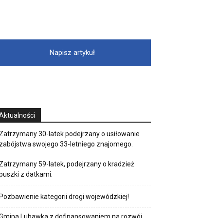
Napisz artykuł
Aktualności
Zatrzymany 30-latek podejrzany o usiłowanie
zabójstwa swojego 33-letniego znajomego.
Zatrzymany 59-latek, podejrzany o kradzież
puszki z datkami.
Pozbawienie kategorii drogi wojewódzkiej!
Gmina Lubawka z dofinansowaniem na rozwój