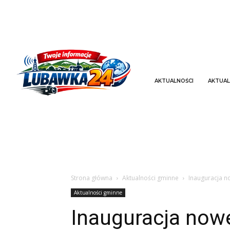
AKTUALNOŚCI
AKTUAL
Strona główna
Aktualności gminne
Inauguracja 
Aktualności gminne
Inauguracja now