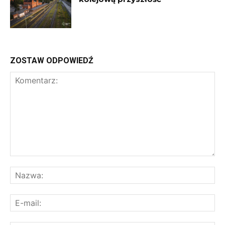
ZOSTAW ODPOWIEDŹ
Komentarz:
Na
E-
mai