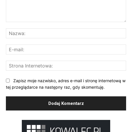
Komentarz:
Na
E-
mai
St
Int
Zapisz moje nazwisko, adres e-mail i stronę internetową w
tej przeglądarce na następny raz, gdy skomentuję.