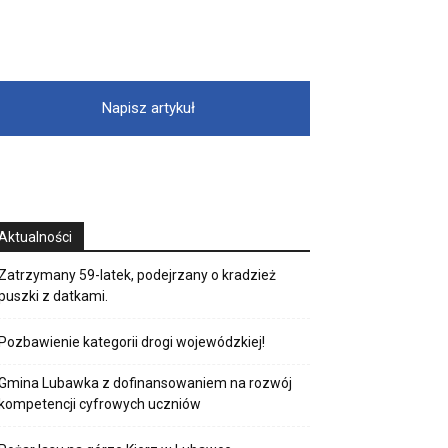
Napisz artykuł
Aktualności
Zatrzymany 59-latek, podejrzany o kradzież
puszki z datkami.
Pozbawienie kategorii drogi wojewódzkiej!
Gmina Lubawka z dofinansowaniem na rozwój
kompetencji cyfrowych uczniów