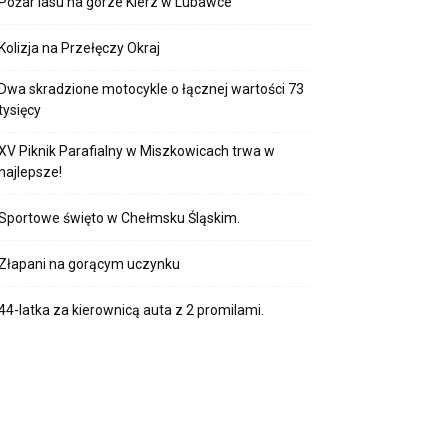
Pożar lasu na górze Kierz w Lubawce
Kolizja na Przełęczy Okraj
Dwa skradzione motocykle o łącznej wartości 73
tysięcy
XV Piknik Parafialny w Miszkowicach trwa w
najlepsze!
Sportowe święto w Chełmsku Śląskim.
Złapani na gorącym uczynku
44-latka za kierownicą auta z 2 promilami.