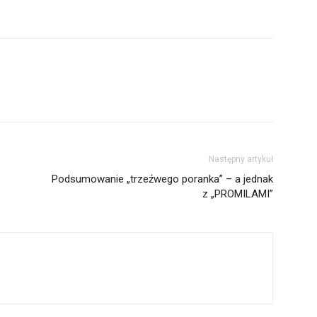
Następny artykuł
Podsumowanie „trzeźwego poranka” – a jednak
z „PROMILAMI”