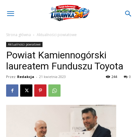
Strona główna
Aktualności powiatowe
Aktualności powiatowe
Powiat Kamiennogórski
laureatem Funduszu Toyota
Przez
Redakcja
-
21 kwietnia 2023
244
0