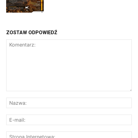
ZOSTAW ODPOWIEDŹ
Komentarz:
Na
E-
mai
St