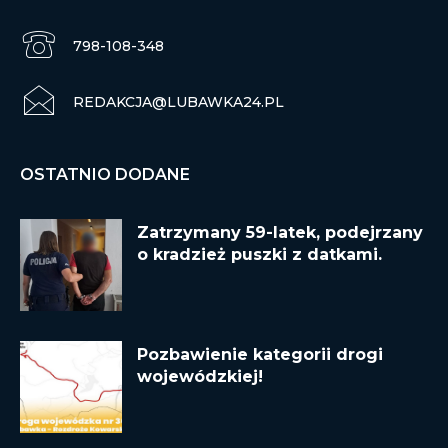
798-108-348
REDAKCJA@LUBAWKA24.PL
OSTATNIO DODANE
Zatrzymany 59-latek, podejrzany
o kradzież puszki z datkami.
Pozbawienie kategorii drogi
wojewódzkiej!