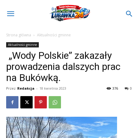
Strona główna
Aktualności gminne
Aktualności gminne
„Wody Polskie” zakazały
prowadzenia dalszych prac
na Bukówką.
Przez
Redakcja
-
18 kwietnia 2023
376
0