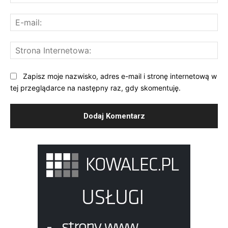
E-
mai
St
Int
Zapisz moje nazwisko, adres e-mail i stronę internetową w
tej przeglądarce na następny raz, gdy skomentuję.