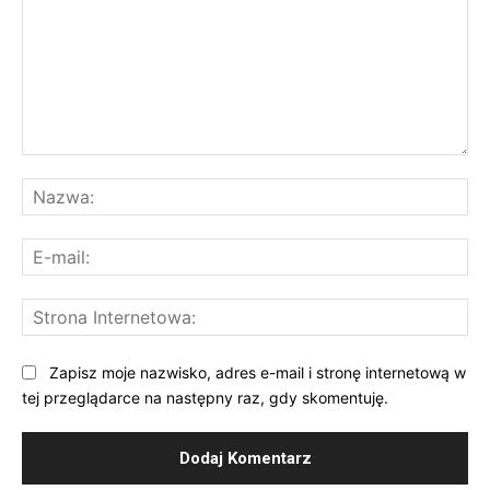
Komentarz:
Na
E-
mai
St
Int
Zapisz moje nazwisko, adres e-mail i stronę internetową w
tej przeglądarce na następny raz, gdy skomentuję.