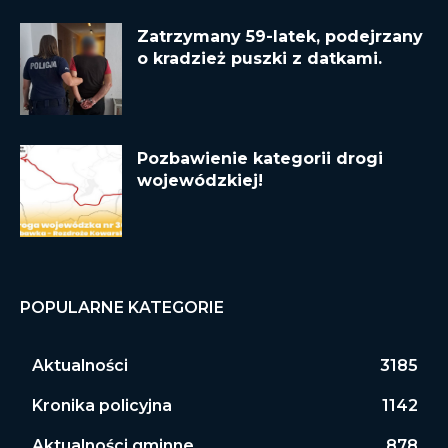
Zatrzymany 59-latek, podejrzany
o kradzież puszki z datkami.
Pozbawienie kategorii drogi
wojewódzkiej!
POPULARNE KATEGORIE
Aktualności
3185
Kronika policyjna
1142
Aktualności gminne
878