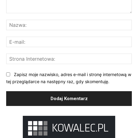
Komentarz:
Na
E-
mai
St
Int
Zapisz moje nazwisko, adres e-mail i stronę internetową w
tej przeglądarce na następny raz, gdy skomentuję.